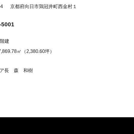
004
京都府向日市鶏冠井町西金村１
-5001
5階建
7,869.78㎡（2,380.60坪）
ア長 森 和樹