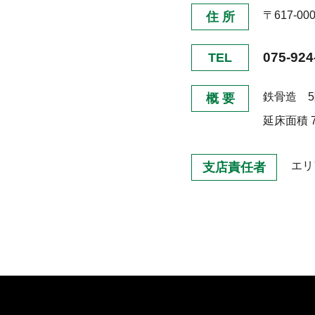
〒617-0
住 所
075-924
TEL
鉄骨造 
概 要
延床面積
エリ
支店責任者