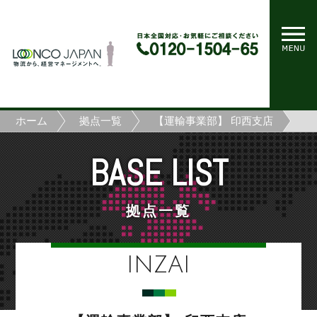
ホーム
拠点一覧
【運輸事業部】 印西支店
BASE LIST
拠点一覧
INZAI