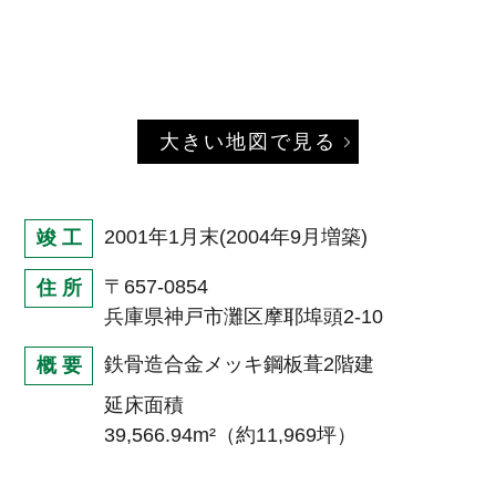
大きい地図で見る
2001年1月末(2004年9月増築)
竣 工
〒657-0854
住 所
兵庫県神戸市灘区摩耶埠頭2-10
鉄骨造合金メッキ鋼板葺2階建
概 要
延床面積
39,566.94m²（約11,969坪）