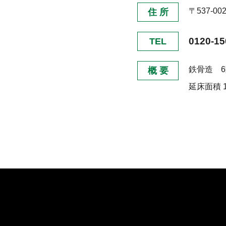
〒537-0
住 所
0120-15
TEL
鉄骨造 
概 要
延床面積