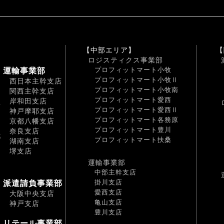
【中部エリア】
【
ロジスティクス事業部
プロフィットマート小牧
運輸事業部
プロフィットマート小牧Ⅱ
西日本主幹支店
プロフィットマート小牧南
関西主幹支店
プロフィットマート愛西
岸和田支店
南
プロフィットマート愛西Ⅱ
神戸摩耶支店
プロフィットマート各務原
京都八幡支店
プロフィットマート豊川
奈良支店
都
プロフィットマート扶桑
湖南支店
堺支店
運輸事業部
中部主幹支店
掛川支店
派遣請負事業部
愛西支店
大阪中央支店
亀山支店
神戸支店
豊川支店
リテール事業部