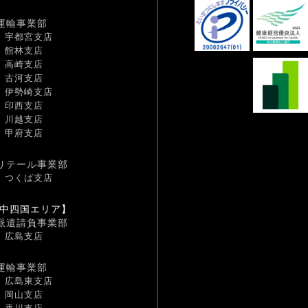
運輸事業部
宇都宮支店
館林支店
高崎支店
古河支店
伊勢崎支店
印西支店
川越支店
甲府支店
リテール事業部
つくば支店
中四国エリア】
派遣請負事業部
広島支店
運輸事業部
広島東支店
岡山支店