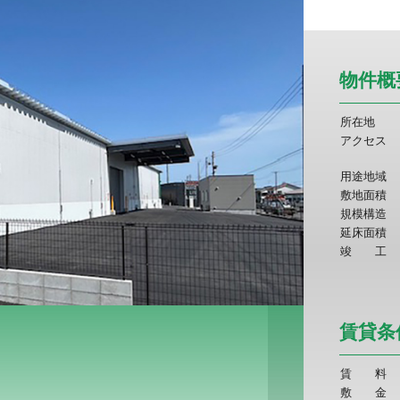
物件概
所在地
アクセス
用途地域
敷地面積
規模構造
延床面積
竣
工
賃貸条
賃
料
敷
金