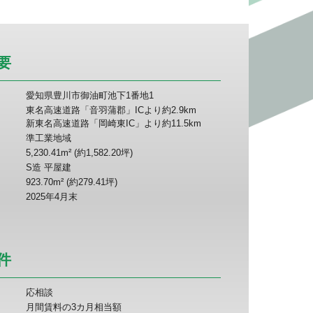
要
愛知県豊川市御油町池下1番地1
東名高速道路「音羽蒲郡」ICより約2.9km
新東名高速道路「岡崎東IC」より約11.5km
準工業地域
5,230.41m² (約1,582.20坪)
S造 平屋建
923.70m² (約279.41坪)
2025年4月末
件
応相談
月間賃料の3カ月相当額