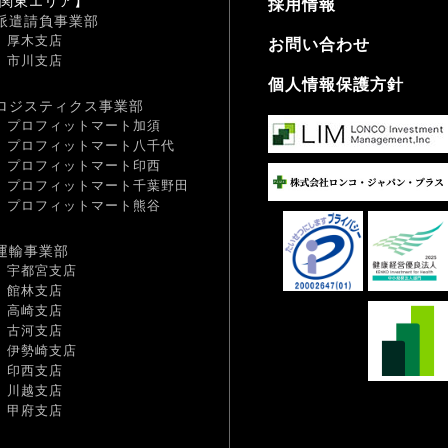
関東エリア】
採用情報
派遣請負事業部
厚木支店
お問い合わせ
市川支店
個人情報保護方針
ロジスティクス事業部
プロフィットマート加須
プロフィットマート八千代
プロフィットマート印西
プロフィットマート千葉野田
プロフィットマート熊谷
運輸事業部
宇都宮支店
館林支店
高崎支店
古河支店
伊勢崎支店
印西支店
川越支店
甲府支店