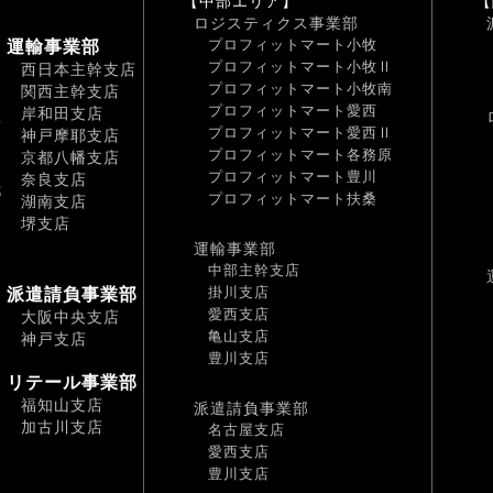
【中部エリア】
【
ロジスティクス事業部
プロフィットマート小牧
運輸事業部
プロフィットマート小牧Ⅱ
西日本主幹支店
プロフィットマート小牧南
関西主幹支店
プロフィットマート愛西
岸和田支店
南
プロフィットマート愛西Ⅱ
神戸摩耶支店
プロフィットマート各務原
京都八幡支店
プロフィットマート豊川
奈良支店
都
プロフィットマート扶桑
湖南支店
堺支店
運輸事業部
中部主幹支店
掛川支店
派遣請負事業部
愛西支店
大阪中央支店
亀山支店
神戸支店
豊川支店
リテール事業部
福知山支店
派遣請負事業部
加古川支店
名古屋支店
愛西支店
豊川支店