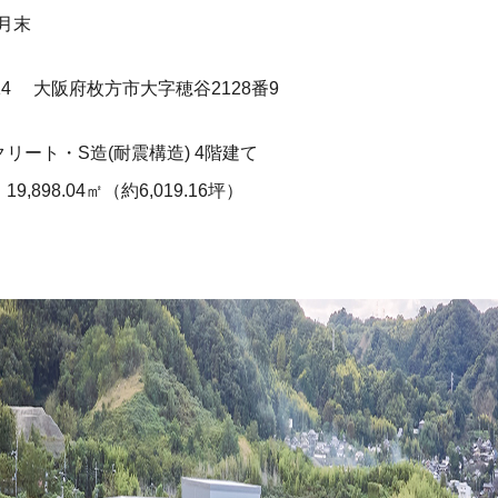
0月末
114
大阪府枚方市大字穂谷2128番9
リート・S造(耐震構造) 4階建て
積
19,898.04㎡（約6,019.16坪）