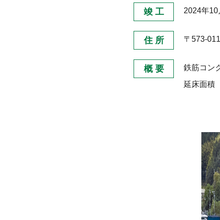
2024年1
竣 工
〒573-0
住 所
鉄筋コンク
概 要
延床面