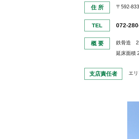
〒592-8
住 所
072-280
TEL
鉄骨造 
概 要
延床面積
エリ
支店責任者