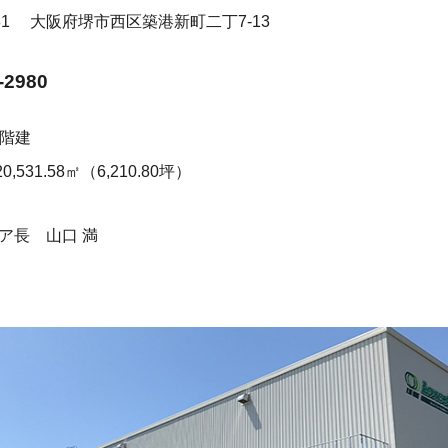
331
大阪府堺市西区築港新町二丁7-13
-2980
2階建
20,531.58㎡（6,210.80坪）
ア長 山口 満