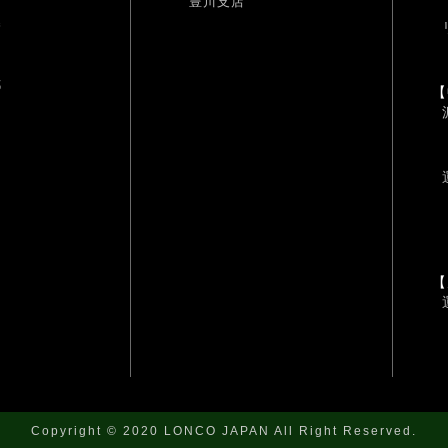
豊川支店
幡
耶
【
【
Copyright © 2020 LONCO JAPAN All Right Reserved.