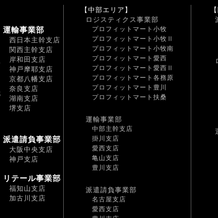
【中部エリア】
【
ロジスティクス事業部
プロフィットマート小牧
運輸事業部
プロフィットマート小牧Ⅱ
西日本主幹支店
プロフィットマート小牧南
関西主幹支店
プロフィットマート愛西
岸和田支店
南
プロフィットマート愛西Ⅱ
神戸摩耶支店
プロフィットマート各務原
京都八幡支店
プロフィットマート豊川
奈良支店
都
プロフィットマート扶桑
湖南支店
堺支店
運輸事業部
中部主幹支店
掛川支店
派遣請負事業部
愛西支店
大阪中央支店
亀山支店
神戸支店
豊川支店
リテール事業部
福知山支店
派遣請負事業部
加古川支店
名古屋支店
愛西支店