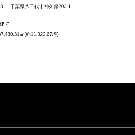
008
千葉県八千代市神久保203-1
階建て
37,430.31㎡(約11,322.67坪)