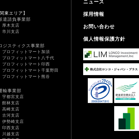
ニュース
関東エリア】
採用情報
派遣請負事業部
厚木支店
お問い合わせ
市川支店
個人情報保護方針
ロジスティクス事業部
プロフィットマート加須
プロフィットマート八千代
プロフィットマート印西
プロフィットマート千葉野田
プロフィットマート熊谷
運輸事業部
宇都宮支店
館林支店
高崎支店
古河支店
伊勢崎支店
印西支店
川越支店