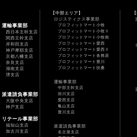
【中部エリア】
【
ロジスティクス事業部
プロフィットマート小牧
運輸事業部
プロフィットマート小牧Ⅱ
西日本主幹支店
プロフィットマート小牧南
関西主幹支店
プロフィットマート愛西
岸和田支店
南
プロフィットマート愛西Ⅱ
神戸摩耶支店
プロフィットマート各務原
京都八幡支店
プロフィットマート豊川
奈良支店
都
プロフィットマート扶桑
湖南支店
堺支店
運輸事業部
中部主幹支店
掛川支店
派遣請負事業部
愛西支店
大阪中央支店
亀山支店
神戸支店
豊川支店
リテール事業部
福知山支店
派遣請負事業部
加古川支店
名古屋支店