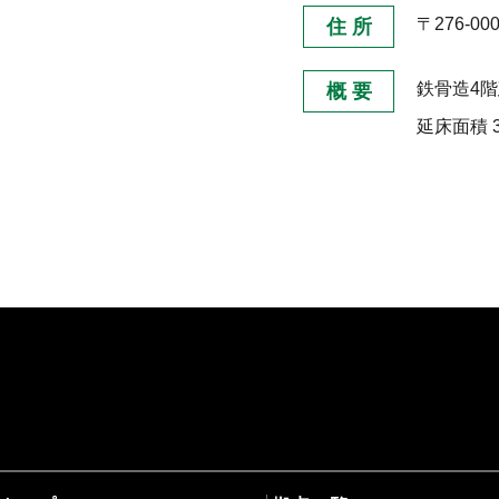
〒276-0
住 所
鉄骨造
4
概 要
延床面積