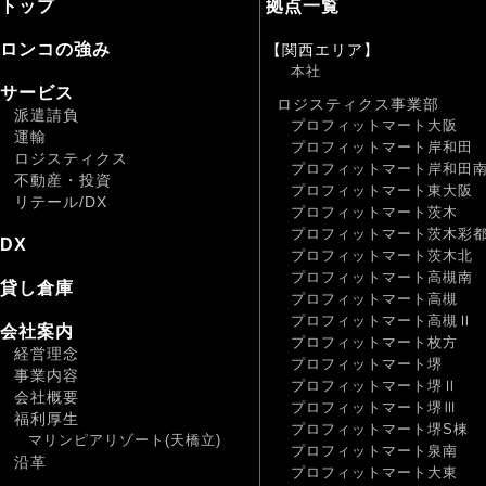
トップ
拠点一覧
ロンコの強み
【関西エリア】
本社
サービス
ロジスティクス事業部
派遣請負
プロフィットマート大阪
運輸
プロフィットマート岸和田
ロジスティクス
プロフィットマート岸和田
不動産・投資
プロフィットマート東大阪
リテール/DX
プロフィットマート茨木
プロフィットマート茨木彩
DX
プロフィットマート茨木北
プロフィットマート高槻南
貸し倉庫
プロフィットマート高槻
プロフィットマート高槻Ⅱ
会社案内
プロフィットマート枚方
経営理念
プロフィットマート堺
事業内容
プロフィットマート堺Ⅱ
会社概要
プロフィットマート堺Ⅲ
福利厚生
プロフィットマート堺S棟
マリンピアリゾート(天橋立)
プロフィットマート泉南
沿革
プロフィットマート大東