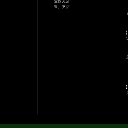
愛西支店
豊川支店
幡
耶
【
【