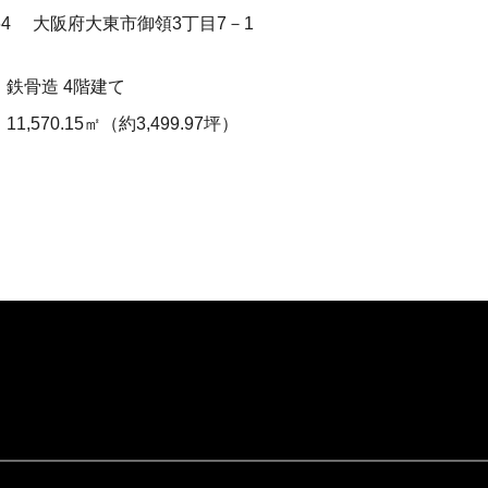
064
大阪府大東市御領3丁目7－1
造
鉄骨造 4階建て
積
11,570.15㎡（約3,499.97坪）