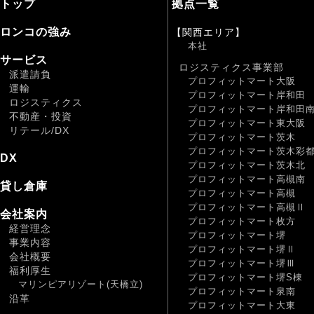
トップ
拠点一覧
ロンコの強み
【関西エリア】
本社
サービス
ロジスティクス事業部
派遣請負
プロフィットマート大阪
運輸
プロフィットマート岸和田
ロジスティクス
プロフィットマート岸和田
不動産・投資
プロフィットマート東大阪
リテール/DX
プロフィットマート茨木
プロフィットマート茨木彩
DX
プロフィットマート茨木北
プロフィットマート高槻南
貸し倉庫
プロフィットマート高槻
プロフィットマート高槻Ⅱ
会社案内
プロフィットマート枚方
経営理念
プロフィットマート堺
事業内容
プロフィットマート堺Ⅱ
会社概要
プロフィットマート堺Ⅲ
福利厚生
プロフィットマート堺S棟
マリンピアリゾート(天橋立)
プロフィットマート泉南
沿革
プロフィットマート大東