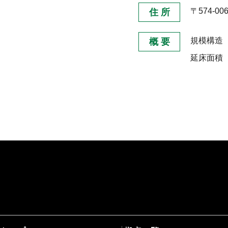
〒574-0
住 所
規模構
概 要
延床面