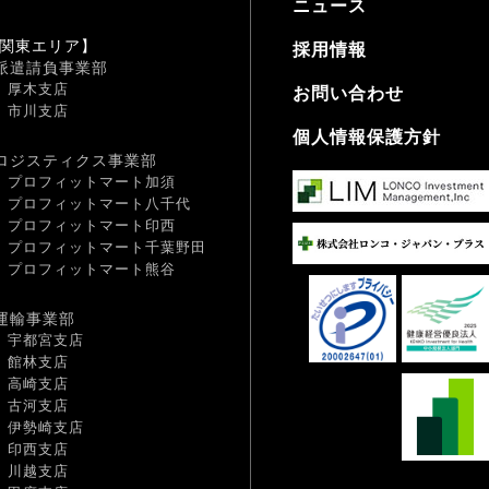
ニュース
関東エリア】
採用情報
派遣請負事業部
厚木支店
お問い合わせ
市川支店
個人情報保護方針
ロジスティクス事業部
プロフィットマート加須
プロフィットマート八千代
プロフィットマート印西
プロフィットマート千葉野田
プロフィットマート熊谷
運輸事業部
宇都宮支店
館林支店
高崎支店
古河支店
伊勢崎支店
印西支店
川越支店