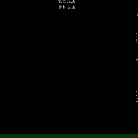
愛西支店
豊川支店
幡
耶
【
【