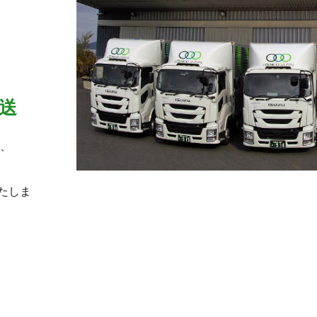
送
ら、
たしま