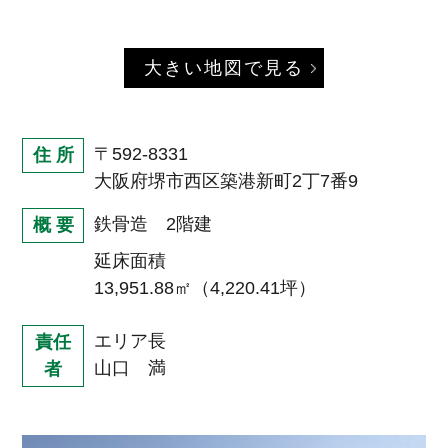
大きい地図で見る
〒592-8331
住 所
大阪府堺市西区築港新町2丁7番9
鉄骨造 2階建
概 要
延床面積
13,951.88㎡（4,220.41坪）
エリア長
責任
山口 満
者