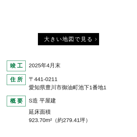
大きい地図で見る
2025年4月末
竣 工
〒441-0211
住 所
愛知県豊川市御油町池下1番地1
S造 平屋建
概 要
延床面積
923.70m²（約279.41坪）