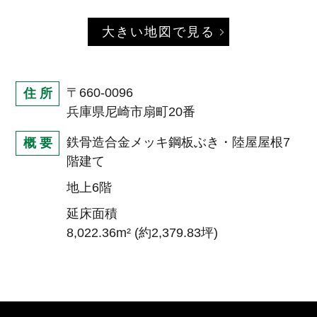
大きい地図で見る
〒660-0096
住 所
兵庫県尼崎市扇町20番
鉄骨造合金メッキ鋼板ぶき・陸屋屋根7
概 要
階建て
地上6階
延床面積
8,022.36m² (約2,379.83坪)